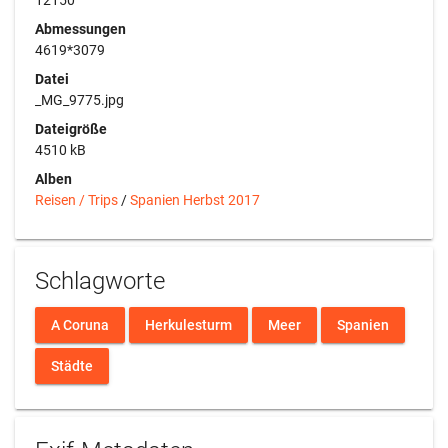
12150
Abmessungen
4619*3079
Datei
_MG_9775.jpg
Dateigröße
4510 kB
Alben
Reisen / Trips
/
Spanien Herbst 2017
Schlagworte
A Coruna
Herkulesturm
Meer
Spanien
Städte