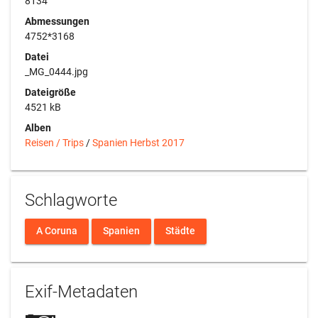
8134
Abmessungen
4752*3168
Datei
_MG_0444.jpg
Dateigröße
4521 kB
Alben
Reisen / Trips
/
Spanien Herbst 2017
Schlagworte
A Coruna
Spanien
Städte
Exif-Metadaten