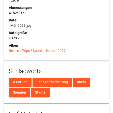
12979
Abmessungen
4752*3168
Datei
_MG_0523.jpg
Dateigröße
4328 kB
Alben
Reisen / Trips
/
Spanien Herbst 2017
Schlagworte
A Coruna
Langzeitbelichtung
nacht
Spanien
Städte