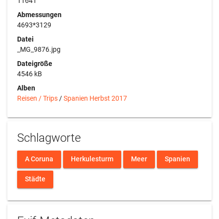
11641
Abmessungen
4693*3129
Datei
_MG_9876.jpg
Dateigröße
4546 kB
Alben
Reisen / Trips
/
Spanien Herbst 2017
Schlagworte
A Coruna
Herkulesturm
Meer
Spanien
Städte