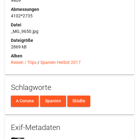
9409
Abmessungen
4102*2735
Datei
_MG_9650.jpg
Dateigröße
2869 kB
Alben
Reisen / Trips
/
Spanien Herbst 2017
Schlagworte
A Coruna
Spanien
Städte
Exif-Metadaten