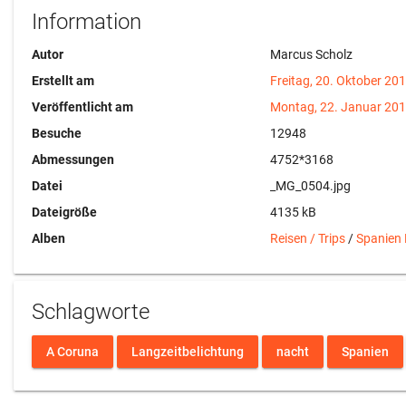
Information
Autor
Marcus Scholz
Erstellt am
Freitag, 20. Oktober 20
Veröffentlicht am
Montag, 22. Januar 20
Besuche
12948
Abmessungen
4752*3168
Datei
_MG_0504.jpg
Dateigröße
4135 kB
Alben
Reisen / Trips
/
Spanien
Schlagworte
A Coruna
Langzeitbelichtung
nacht
Spanien