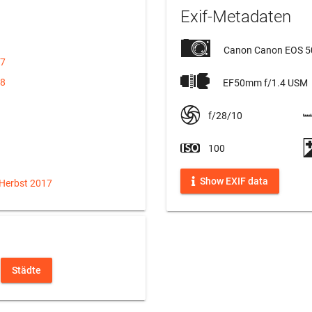
Exif-Metadaten
Canon Canon EOS 
17
18
EF50mm f/1.4 USM
f/28/10
100
Show EXIF data
 Herbst 2017
Städte