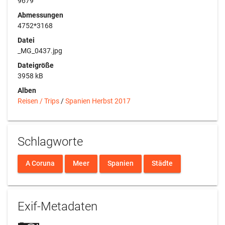
9679
Abmessungen
4752*3168
Datei
_MG_0437.jpg
Dateigröße
3958 kB
Alben
Reisen / Trips
/
Spanien Herbst 2017
Schlagworte
A Coruna
Meer
Spanien
Städte
Exif-Metadaten