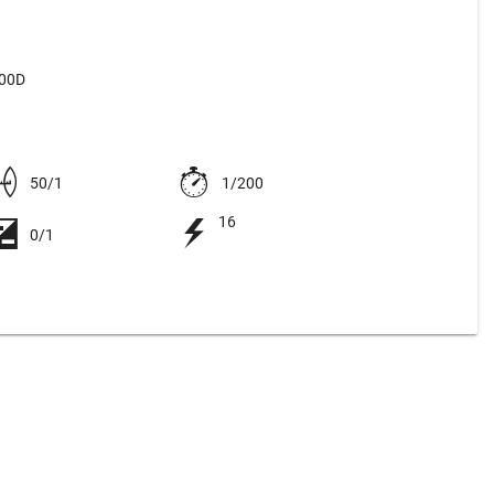
500D
50/1
1/200
16
0/1