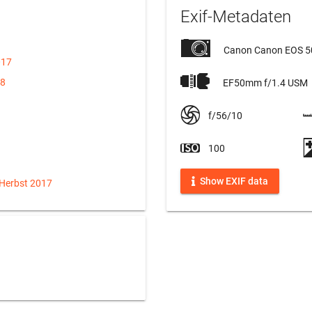
Exif-Metadaten
Canon Canon EOS 
017
18
EF50mm f/1.4 USM
f/56/10
100
Show EXIF data
 Herbst 2017