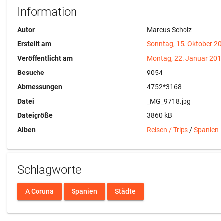
Information
Autor
Marcus Scholz
Erstellt am
Sonntag, 15. Oktober 2
Veröffentlicht am
Montag, 22. Januar 20
Besuche
9054
Abmessungen
4752*3168
Datei
_MG_9718.jpg
Dateigröße
3860 kB
Alben
Reisen / Trips
/
Spanien
Schlagworte
A Coruna
Spanien
Städte