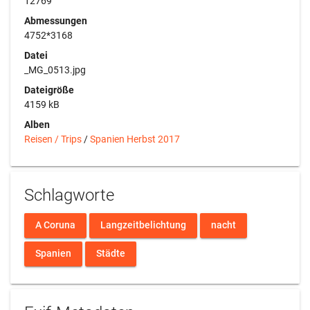
12769
Abmessungen
4752*3168
Datei
_MG_0513.jpg
Dateigröße
4159 kB
Alben
Reisen / Trips
/
Spanien Herbst 2017
Schlagworte
A Coruna
Langzeitbelichtung
nacht
Spanien
Städte