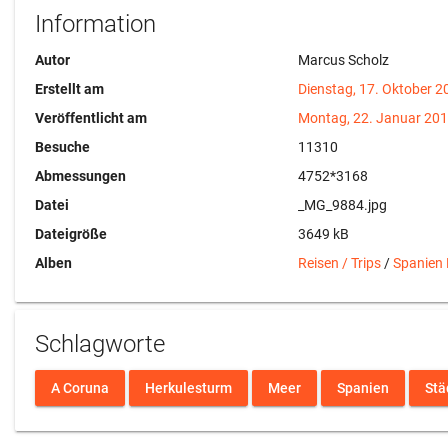
Information
Autor
Marcus Scholz
Erstellt am
Dienstag, 17. Oktober 2
Veröffentlicht am
Montag, 22. Januar 20
Besuche
11310
Abmessungen
4752*3168
Datei
_MG_9884.jpg
Dateigröße
3649 kB
Alben
Reisen / Trips
/
Spanien
Schlagworte
A Coruna
Herkulesturm
Meer
Spanien
Stä