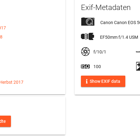
Exif-Metadaten
Canon Canon EOS 
017
18
EF50mm f/1.4 USM
f/10/1
100
Show EXIF data
 Herbst 2017
dte