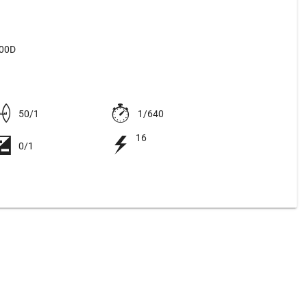
500D
50/1
1/640
16
0/1