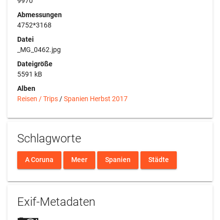
9970
Abmessungen
4752*3168
Datei
_MG_0462.jpg
Dateigröße
5591 kB
Alben
Reisen / Trips
/
Spanien Herbst 2017
Schlagworte
A Coruna
Meer
Spanien
Städte
Exif-Metadaten