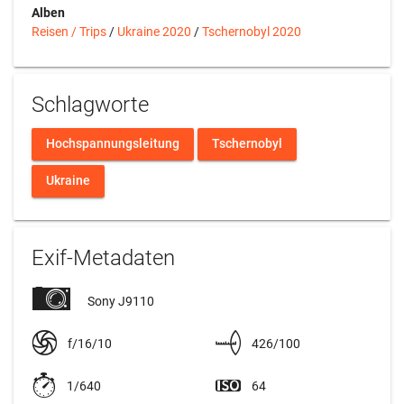
Alben
Reisen / Trips
/
Ukraine 2020
/
Tschernobyl 2020
Schlagworte
Hochspannungsleitung
Tschernobyl
Ukraine
Exif-Metadaten
Sony J9110
f/16/10
426/100
1/640
64