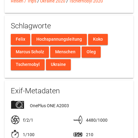
Reisen / Trips
/
Ukraine 2020
/
Tschernobyl 2020
Schlagworte
Felix
Hochspannungsleitung
Koko
Marcus Scholz
Menschen
Oleg
Tschernobyl
Ukraine
Exif-Metadaten
OnePlus ONE A2003
f/2/1
4480/1000
1/100
210