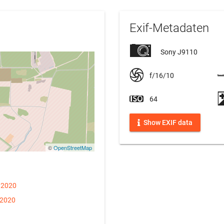
Exif-Metadaten
Sony J9110
f/16/10
64
Show EXIF data
©
OpenStreetMap
 2020
 2020