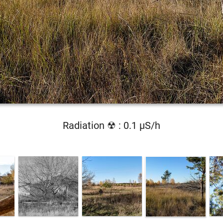
Radiation ☢ : 0.1 µS/h