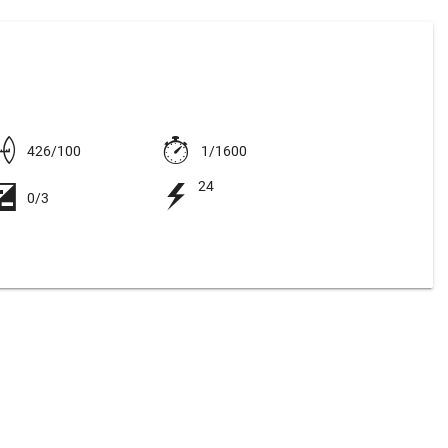
426/100
1/1600
24
0/3