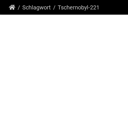
Schlagwort
Tschernobyl-221