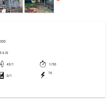
500D
.6 IS
43/1
1/50
16
0/1