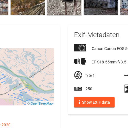
Exif-Metadaten
Canon Canon EOS 
EF-S18-55mm f/3.5-5
f/5/1
250
Show EXIF data
©
OpenStreetMap
r 2020