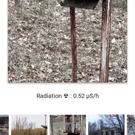
Radiation ☢ : 0.52 µS/h