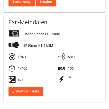
Tschernobyl
Ukraine
Exif-Metadaten
Canon Canon EOS 500D
EF50mm f/1.4 USM
f/8/1
50/1
1/400
100
16
0/1
Show EXIF data