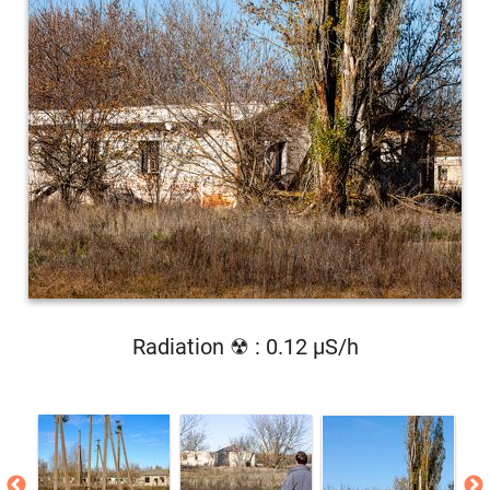
Radiation ☢ : 0.12 µS/h