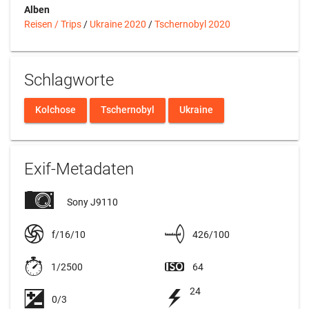
Alben
Reisen / Trips
/
Ukraine 2020
/
Tschernobyl 2020
Schlagworte
Kolchose
Tschernobyl
Ukraine
Exif-Metadaten
Sony J9110
f/16/10
426/100
1/2500
64
24
0/3