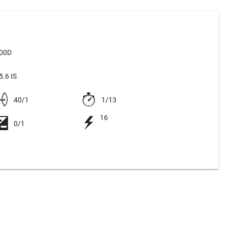
500D
.6 IS
40/1
1/13
16
0/1