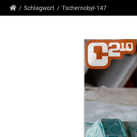
Schlagwort
Tschernobyl-147