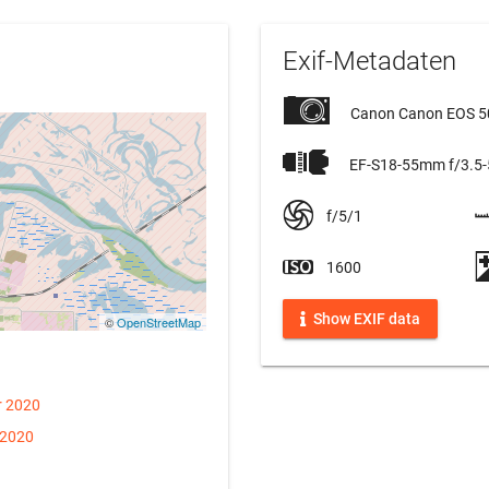
Exif-Metadaten
Canon Canon EOS 
EF-S18-55mm f/3.5-5
f/5/1
1600
Show EXIF data
©
OpenStreetMap
r 2020
 2020