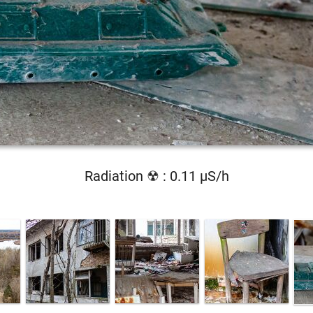
Radiation ☢ : 0.11 µS/h