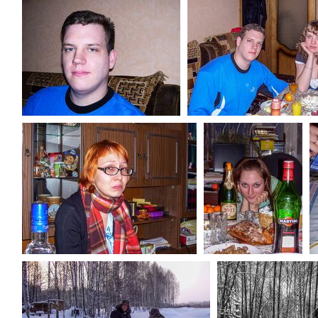
20110101 007
2
100 8779
100 8781
100 8794
100 8796