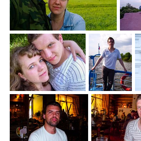
20100516 008
100 6528
100 6583