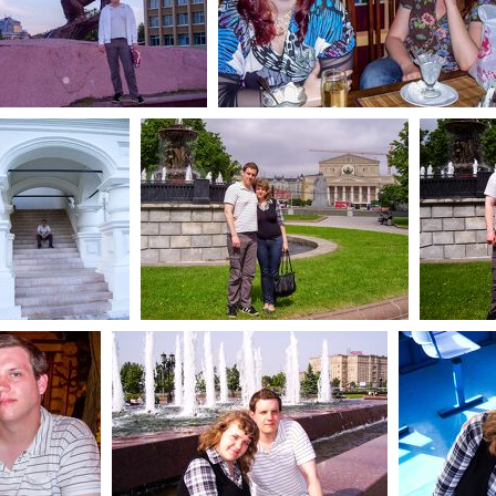
100 6499
100 6504
100 6613
100 6624