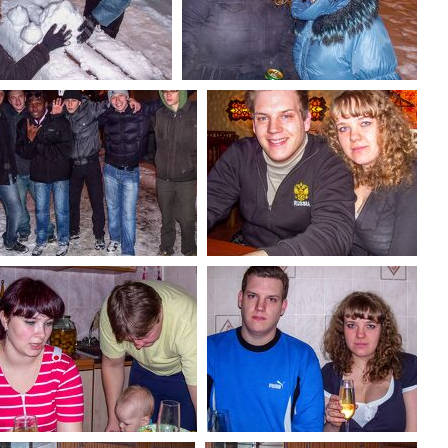
100 8740
100 8752
100 8771
100 8774