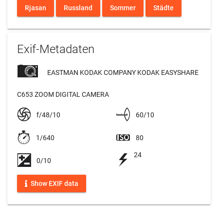
Rjasan
Russland
Sommer
Städte
Exif-Metadaten
EASTMAN KODAK COMPANY KODAK EASYSHARE
C653 ZOOM DIGITAL CAMERA
f/48/10
60/10
1/640
80
24
0/10
Show EXIF data