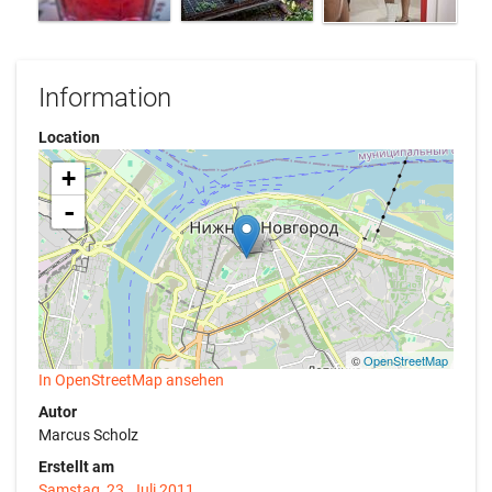
Information
Location
+
-
©
OpenStreetMap
In OpenStreetMap ansehen
Autor
Marcus Scholz
Erstellt am
Samstag, 23. Juli 2011