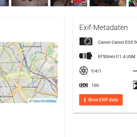
Exif-Metadaten
Canon Canon EOS 
EF50mm f/1.4 USM
f/4/1
100
Show EXIF data
©
OpenStreetMap