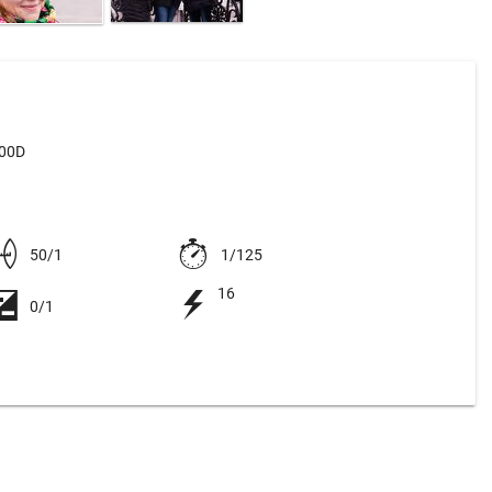
500D
50/1
1/125
16
0/1