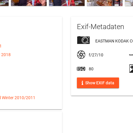
Exif-Metadaten
EASTMAN KODAK C
1
r 2018
f/27/10
80
Show EXIF data
d Winter 2010/2011