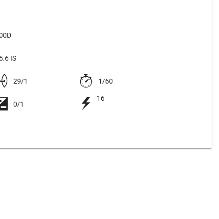
500D
.6 IS
29/1
1/60
16
0/1