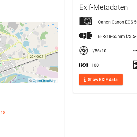
Exif-Metadaten
Canon Canon EOS 
EF-S18-55mm f/3.5-5
f/56/10
100
Show EXIF data
©
OpenStreetMap
018