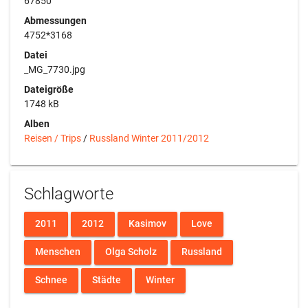
67850
Abmessungen
4752*3168
Datei
_MG_7730.jpg
Dateigröße
1748 kB
Alben
Reisen / Trips
/
Russland Winter 2011/2012
Schlagworte
2011
2012
Kasimov
Love
Menschen
Olga Scholz
Russland
Schnee
Städte
Winter