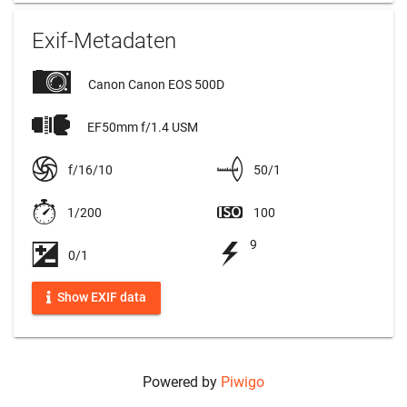
Exif-Metadaten
Canon Canon EOS 500D
EF50mm f/1.4 USM
f/16/10
50/1
1/200
100
9
0/1
Show EXIF data
Powered by
Piwigo