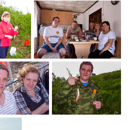
8918) MG 3828
(114761) MG 3811
009) 100 6464
(84854) MG 2901
4147) 100 6834
(61144) 100 6463