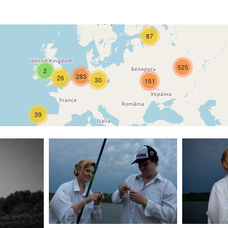
87
525
2
283
26
30
151
39