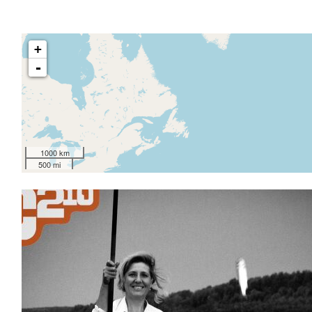
+
-
1000 km
500 mi