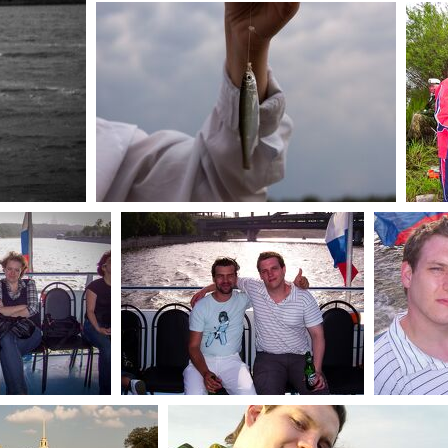
(120789) MG 3827
(11
(103400) MG 3816
(93
00 6832
(64170) 100 6825
(6