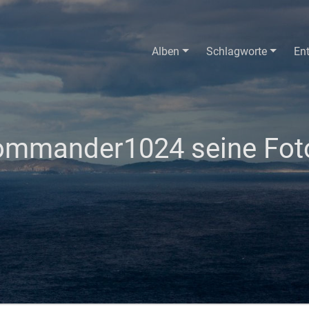
Alben
Schlagworte
En
mmander1024 seine Foto