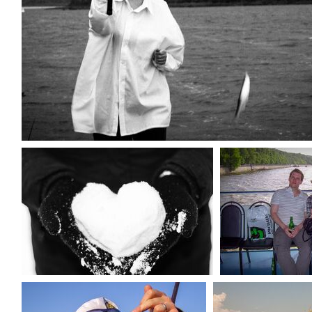
(123332) MG 3820
(67359) MG 7730
(67164) 1