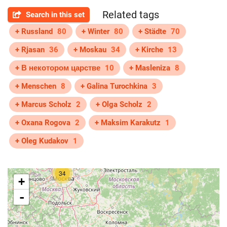
Related tags
Search in this set
+ Russland
80
+ Winter
80
+ Städte
70
+ Rjasan
36
+ Moskau
34
+ Kirche
13
+ В некотором царстве
10
+ Masleniza
8
+ Menschen
8
+ Galina Turochkina
3
+ Marcus Scholz
2
+ Olga Scholz
2
+ Oxana Rogova
2
+ Maksim Karakutz
1
+ Oleg Kudakov
1
34
+
-