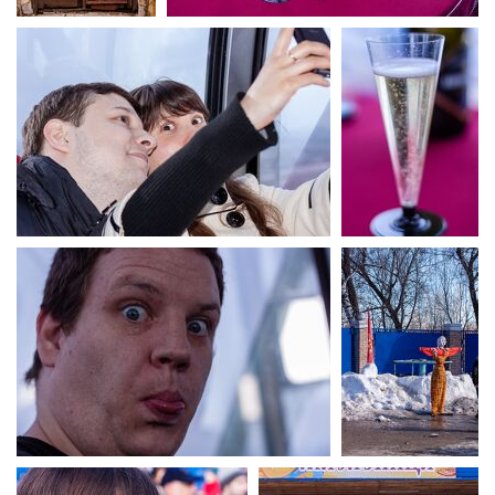
MG 7040
MG 7052
MG 7074
MG 7096
MG 7111
MG 7114