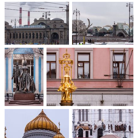
MG 6844
MG 6848
MG 6850
MG 6854
MG 6858
MG 6861