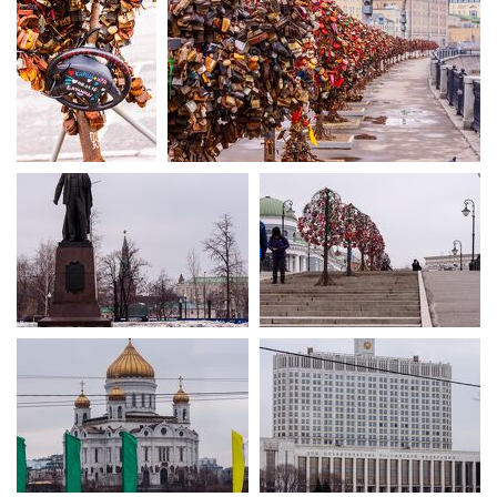
MG 6835
MG 6837
MG 6839
MG 6842