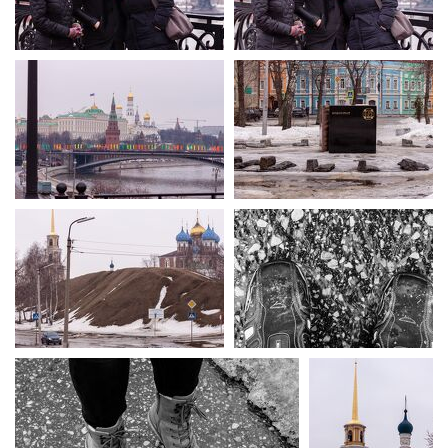
MG 6879
MG 6882
MG 6885
MG 6895
MG 6905
MG 6922