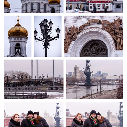
MG 6862
MG 6863
MG 6867
MG 6869
MG 6870
MG 6871
MG 6877