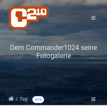
Dem Commander1024 seine
Fotogalerie
Tag
2016