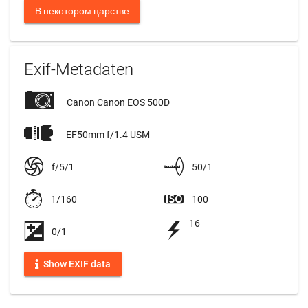
В некотором царстве
Exif-Metadaten
Canon Canon EOS 500D
EF50mm f/1.4 USM
f/5/1
50/1
1/160
100
16
0/1
Show EXIF data