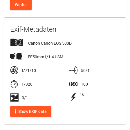
Winter
Exif-Metadaten
Canon Canon EOS 500D
EF50mm f/1.4 USM
f/71/10
50/1
1/320
100
16
0/1
Show EXIF data