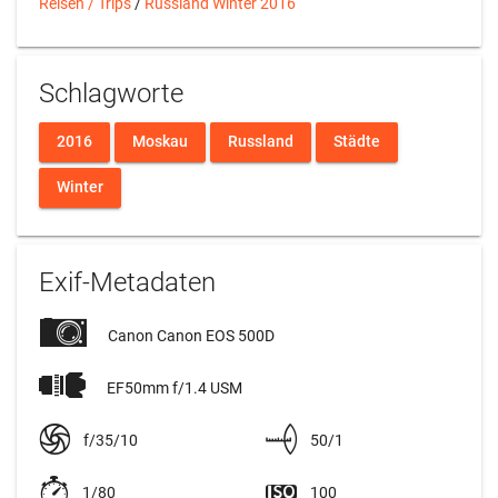
Reisen / Trips
/
Russland Winter 2016
Schlagworte
2016
Moskau
Russland
Städte
Winter
Exif-Metadaten
Canon Canon EOS 500D
EF50mm f/1.4 USM
f/35/10
50/1
1/80
100