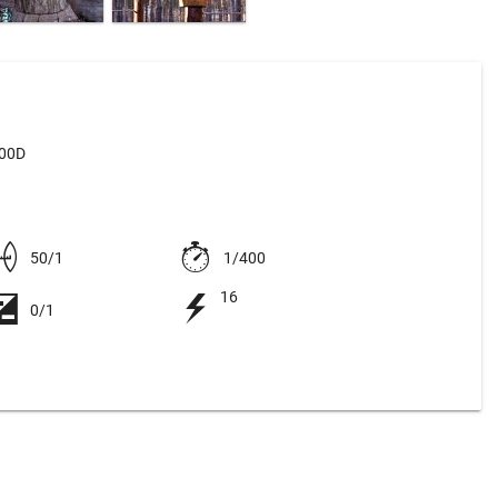
500D
50/1
1/400
16
0/1