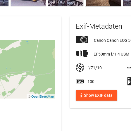
Exif-Metadaten
Canon Canon EOS 
EF50mm f/1.4 USM
f/71/10
100
Show EXIF data
©
OpenStreetMap