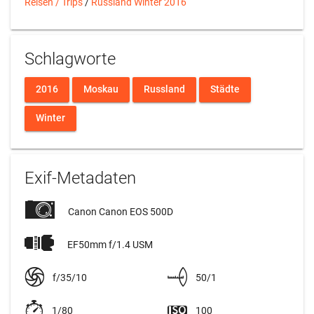
Reisen / Trips
/
Russland Winter 2016
Schlagworte
2016
Moskau
Russland
Städte
Winter
Exif-Metadaten
Canon Canon EOS 500D
EF50mm f/1.4 USM
f/35/10
50/1
1/80
100