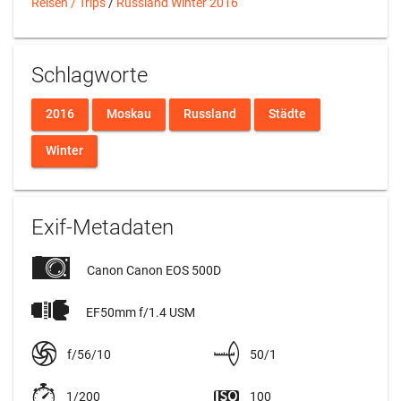
Reisen / Trips
/
Russland Winter 2016
Schlagworte
2016
Moskau
Russland
Städte
Winter
Exif-Metadaten
Canon Canon EOS 500D
EF50mm f/1.4 USM
f/56/10
50/1
1/200
100