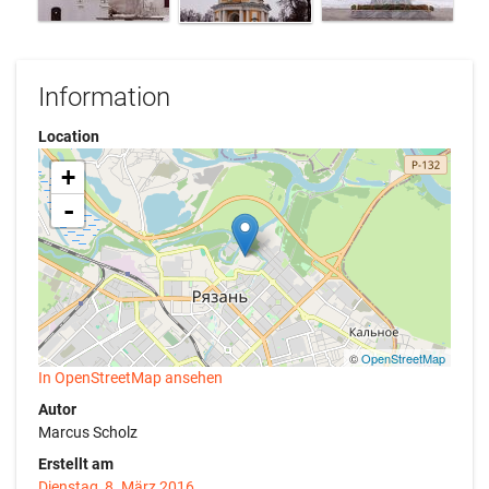
Information
Location
+
-
©
OpenStreetMap
In OpenStreetMap ansehen
Autor
Marcus Scholz
Erstellt am
Dienstag, 8. März 2016