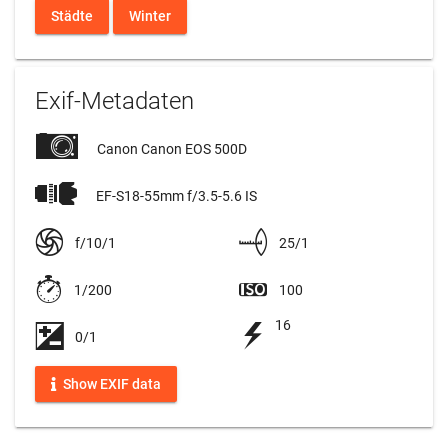
Städte
Winter
Exif-Metadaten
Canon Canon EOS 500D
EF-S18-55mm f/3.5-5.6 IS
f/10/1
25/1
1/200
100
16
0/1
Show EXIF data