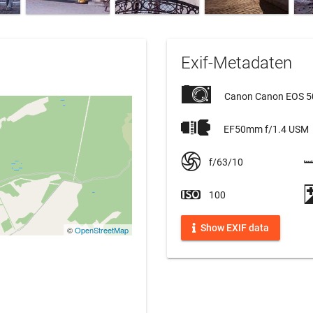
Exif-Metadaten
Canon Canon EOS 
EF50mm f/1.4 USM
f/63/10
100
Show EXIF data
©
OpenStreetMap