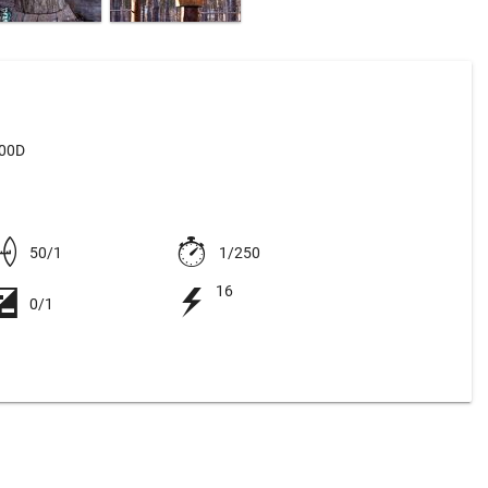
500D
50/1
1/250
16
0/1