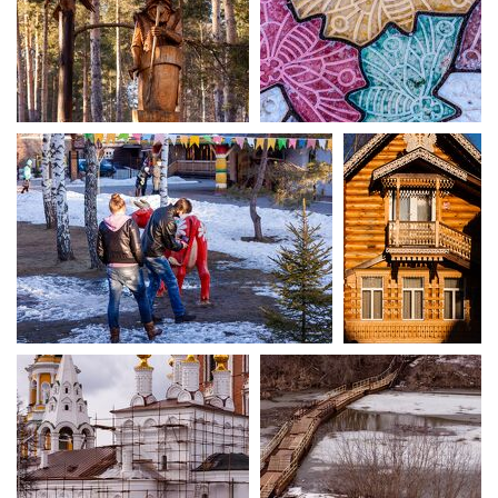
MG 7200
MG 7210
MG 7215
MG 7230