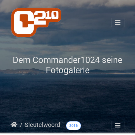
Dem Commander1024 seine
Fotogalerie
Sleutelwoord
2016