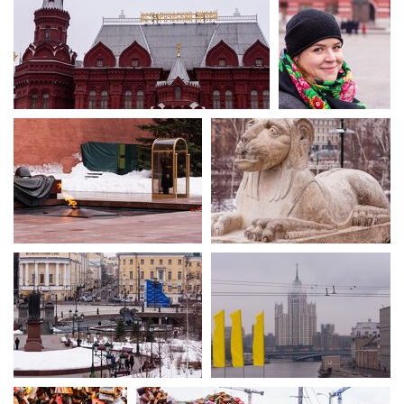
MG 6804
MG 6810
MG 6815
MG 6818
MG 6822
MG 6833