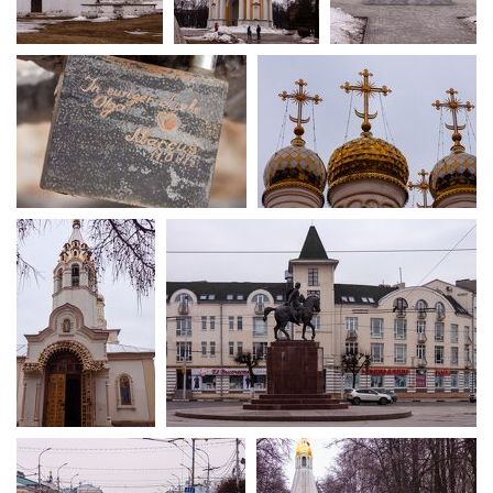
MG 6947
MG 6950
MG 6983
MG 6985
MG 6990
MG 6994
MG 6996