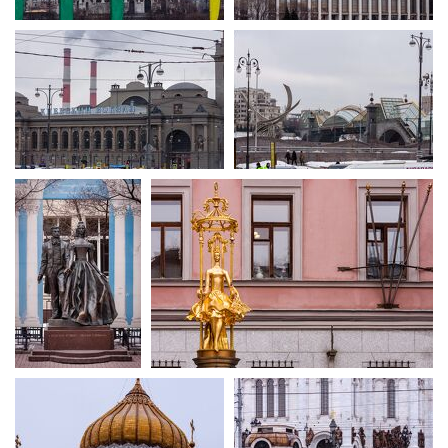
MG 6844
MG 6848
MG 6850
MG 6854
MG 6858
MG 6861