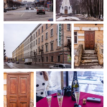
MG 7006
MG 7009
MG 7018
MG 7039