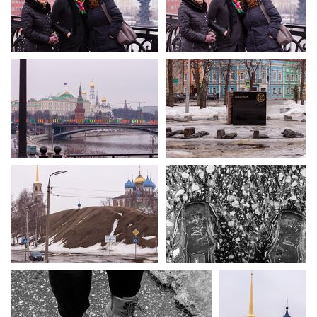
MG 6879
MG 6882
MG 6885
MG 6895
MG 6905
MG 6922