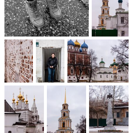
MG 6924
MG 6928
MG 6932
MG 6943
MG 6946