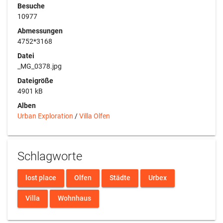
Besuche
10977
Abmessungen
4752*3168
Datei
_MG_0378.jpg
Dateigröße
4901 kB
Alben
Urban Exploration
/
Villa Olfen
Schlagworte
lost place
Olfen
Städte
Urbex
Villa
Wohnhaus