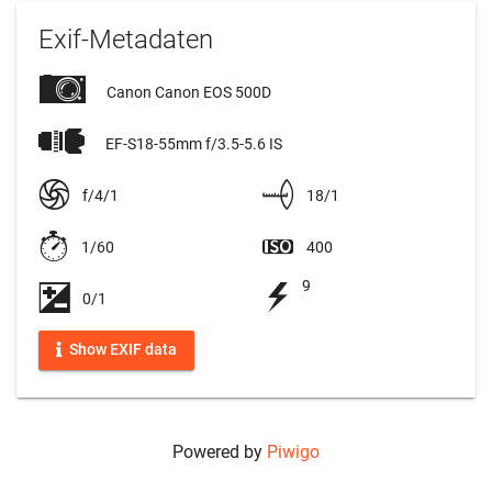
Exif-Metadaten
Canon Canon EOS 500D
EF-S18-55mm f/3.5-5.6 IS
f/4/1
18/1
1/60
400
9
0/1
Show EXIF data
Powered by
Piwigo