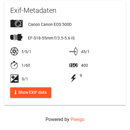
Exif-Metadaten
Canon Canon EOS 500D
EF-S18-55mm f/3.5-5.6 IS
f/5/1
45/1
1/60
400
9
0/1
Show EXIF data
Powered by
Piwigo