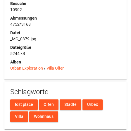
Besuche
10902
Abmessungen
4752*3168
Datei
_MG_0379.jpg
Dateigröße
5244 kB
Alben
Urban Exploration
/
Villa Olfen
Schlagworte
lost place
Olfen
Städte
Urbex
Villa
Wohnhaus