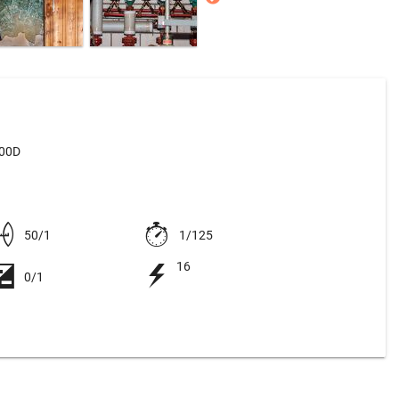
500D
50/1
1/125
16
0/1