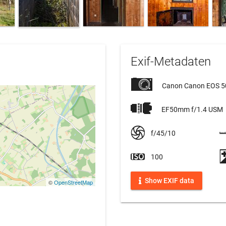
Exif-Metadaten
Canon Canon EOS 
EF50mm f/1.4 USM
f/45/10
100
Show EXIF data
©
OpenStreetMap