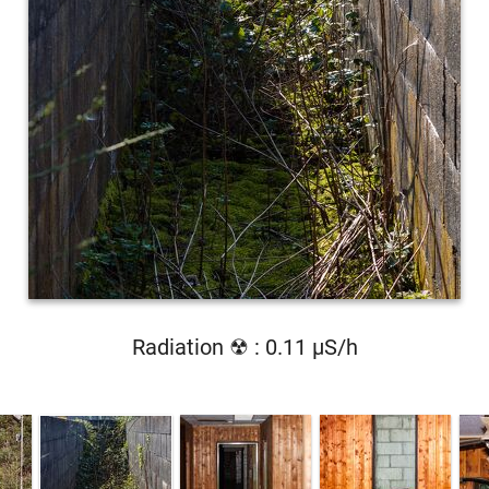
Radiation ☢ : 0.11 µS/h