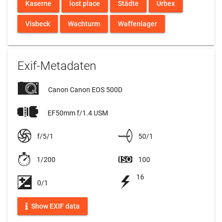
Kaserne
lost place
Städte
Urbex
Visbeck
Wachturm
Waffenlager
Exif-Metadaten
Canon Canon EOS 500D
EF50mm f/1.4 USM
f/5/1
50/1
1/200
100
16
0/1
Show EXIF data