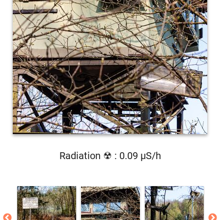
Radiation ☢ : 0.09 µS/h