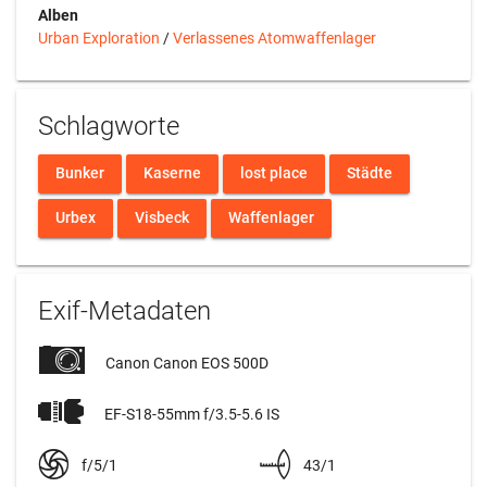
Alben
Urban Exploration
/
Verlassenes Atomwaffenlager
Schlagworte
Bunker
Kaserne
lost place
Städte
Urbex
Visbeck
Waffenlager
Exif-Metadaten
Canon Canon EOS 500D
EF-S18-55mm f/3.5-5.6 IS
f/5/1
43/1