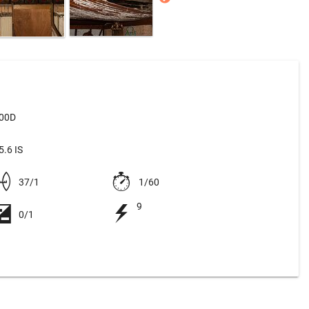
500D
.6 IS
37/1
1/60
9
0/1