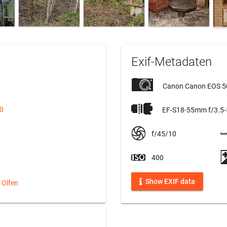
Exif-Metadaten
Canon Canon EOS 
20
EF-S18-55mm f/3.5-5
f/45/10
400
Show EXIF data
a Olfen