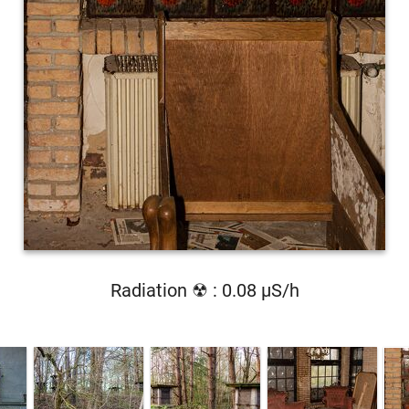
Radiation ☢ : 0.08 µS/h