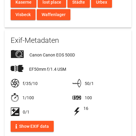
Kaserne
lost place
Städte
Urbex
Visbeck
Waffenlager
Exif-Metadaten
Canon Canon EOS 500D
EF50mm f/1.4 USM
f/35/10
50/1
1/100
100
16
0/1
Show EXIF data