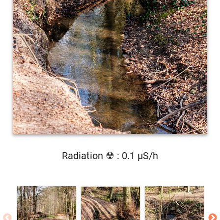
Radiation ☢ : 0.1 µS/h