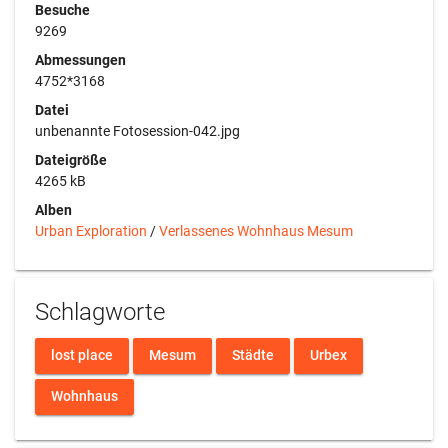
Besuche
9269
Abmessungen
4752*3168
Datei
unbenannte Fotosession-042.jpg
Dateigröße
4265 kB
Alben
Urban Exploration
/
Verlassenes Wohnhaus Mesum
Schlagworte
lost place
Mesum
Städte
Urbex
Wohnhaus