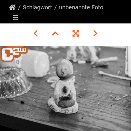
Schlagwort
unbenannte Fotosession-042