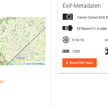
Exif-Metadaten
Canon Canon EOS 
EF50mm f/1.4 USM
f/16/10
1250
Show EXIF data
©
OpenStreetMap
020