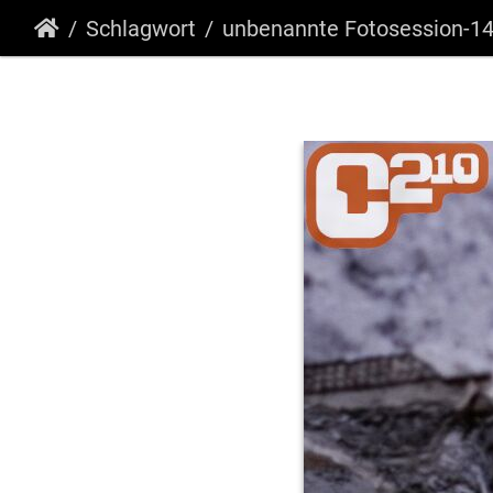
Schlagwort
unbenannte Fotosession-1