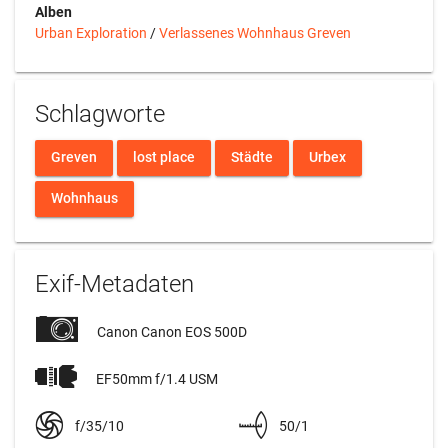
Alben
Urban Exploration
/
Verlassenes Wohnhaus Greven
Schlagworte
Greven
lost place
Städte
Urbex
Wohnhaus
Exif-Metadaten
Canon Canon EOS 500D
EF50mm f/1.4 USM
f/35/10
50/1