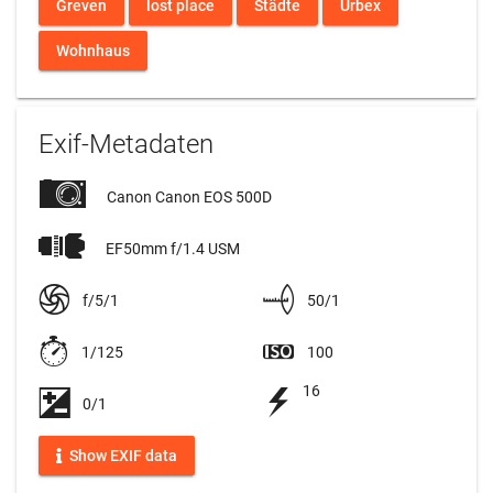
Greven
lost place
Städte
Urbex
Wohnhaus
Exif-Metadaten
Canon Canon EOS 500D
EF50mm f/1.4 USM
f/5/1
50/1
1/125
100
16
0/1
Show EXIF data