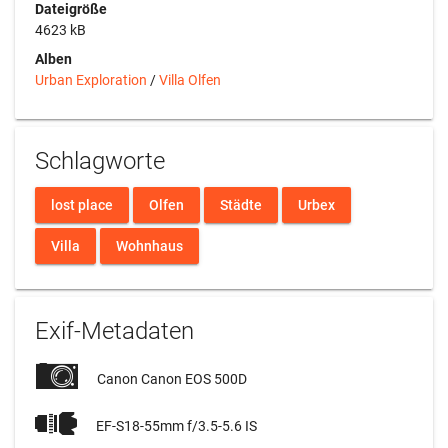
Dateigröße
4623 kB
Alben
Urban Exploration
/
Villa Olfen
Schlagworte
lost place
Olfen
Städte
Urbex
Villa
Wohnhaus
Exif-Metadaten
Canon Canon EOS 500D
EF-S18-55mm f/3.5-5.6 IS