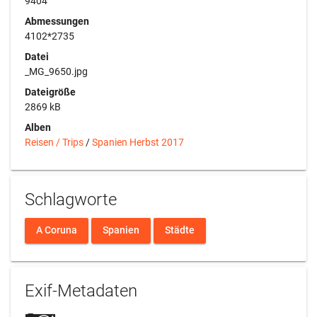
9404
Abmessungen
4102*2735
Datei
_MG_9650.jpg
Dateigröße
2869 kB
Alben
Reisen / Trips
/
Spanien Herbst 2017
Schlagworte
A Coruna
Spanien
Städte
Exif-Metadaten