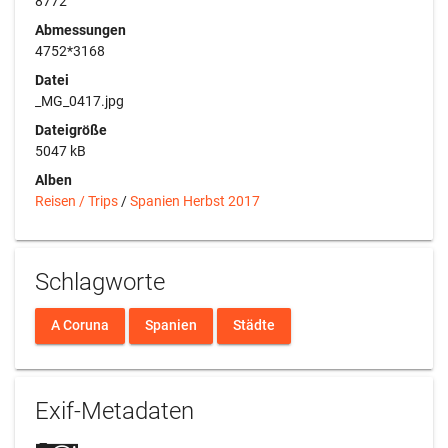
8772
Abmessungen
4752*3168
Datei
_MG_0417.jpg
Dateigröße
5047 kB
Alben
Reisen / Trips
/
Spanien Herbst 2017
Schlagworte
A Coruna
Spanien
Städte
Exif-Metadaten